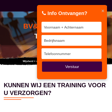
×
Info Ontvangen?
BV&T IN-COMPANY
TRAININGEN
Wijsheid = verschil kennen tussen wijsheid en kennis.
Verstuur
KUNNEN WIJ EEN TRAINING VOOR
U VERZORGEN?