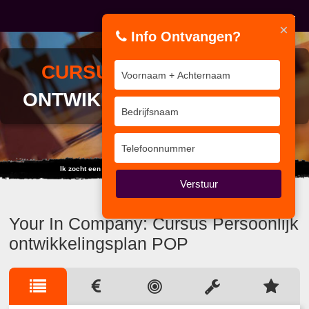
×
Info Ontvangen?
CURSUS
PERSOONLIJK
ONTWIKKELINGSPLAN POP
Ik zocht een training... maar vond duizend internet sites.
Verstuur
Your In Company: Cursus Persoonlijk
ontwikkelingsplan POP