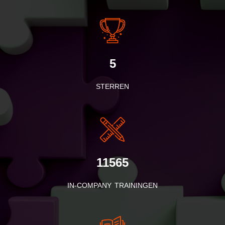
5
STERREN
11565
IN-COMPANY TRAININGEN