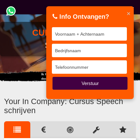
×
Info Ontvangen?
CURSUS
SPEECH
SCHRIJVEN
Ik heb in mijn leven meer geleerd
door te luisteren dan door te spreken.
Verstuur
Your In Company: Cursus Speech
schrijven