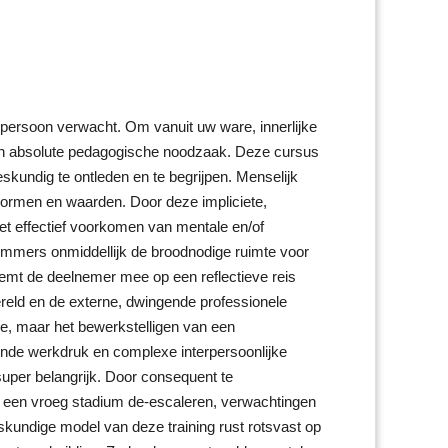
s persoon verwacht. Om vanuit uw ware, innerlijke
een absolute pedagogische noodzaak. Deze cursus
undig te ontleden en te begrijpen. Menselijk
normen en waarden. Door deze impliciete,
 het effectief voorkomen van mentale en/of
 immers onmiddellijk de broodnodige ruimte voor
emt de deelnemer mee op een reflectieve reis
ereld en de externe, dwingende professionele
cje, maar het bewerkstelligen van een
ende werkdruk en complexe interpersoonlijke
per belangrijk. Door consequent te
n een vroeg stadium de-escaleren, verwachtingen
skundige model van deze training rust rotsvast op