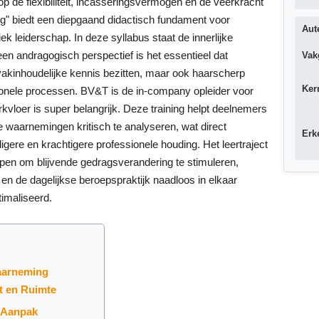
 de flexibiliteit, incasseringsvermogen en de veerkracht
g" biedt een diepgaand didactisch fundament voor
Aut
iek leiderschap. In deze syllabus staat de innerlijke
een andragogisch perspectief is het essentieel dat
Vak
 vakinhoudelijke kennis bezitten, maar ook haarscherp
Ker
ionele processen. BV&T is de in-company opleider voor
loer is super belangrijk. Deze training helpt deelnemers
e waarnemingen kritisch te analyseren, wat direct
Erk
igere en krachtigere professionele houding. Het leertraject
pen om blijvende gedragsverandering te stimuleren,
 en de dagelijkse beroepspraktijk naadloos in elkaar
imaliseerd.
aarneming
t en Ruimte
e Aanpak