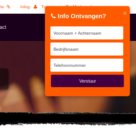
rte
Inlog:
Trainers
Medewerkers
×
Info Ontvangen?
act
Verstuur