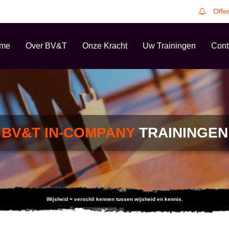
Offe
me
Over BV&T
Onze Kracht
Uw Trainingen
Cont
BV&T IN-COMPANY
TRAININGEN
Wijsheid = verschil kennen tussen wijsheid en kennis.