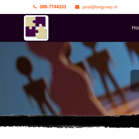
088-7744333
post@bvtgroep.nl
Ho