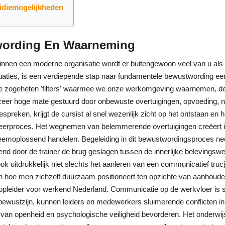
idiemogelijkheden
wording En Waarneming
r binnen een moderne organisatie wordt er buitengewoon veel van u al
tuaties, is een verdiepende stap naar fundamentele bewustwording 
e zogeheten 'filters' waarmee we onze werkomgeving waarnemen, desk
n zeer hoge mate gestuurd door onbewuste overtuigingen, opvoeding, 
espreken, krijgt de cursist al snel wezenlijk zicht op het ontstaan en
aal leerproces. Het wegnemen van belemmerende overtuigingen creëert
leemoplossend handelen. Begeleiding in dit bewustwordingsproces ne
rend door de trainer de brug geslagen tussen de innerlijke belevingsw
ok uitdrukkelijk niet slechts het aanleren van een communicatief tru
n hoe men zichzelf duurzaam positioneert ten opzichte van aanhoud
leider voor werkend Nederland. Communicatie op de werkvloer is su
bewustzijn, kunnen leiders en medewerkers sluimerende conflicten i
 van openheid en psychologische veiligheid bevorderen. Het onderwij