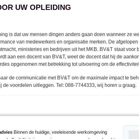
OOR UW OPLEIDING
ining is dat uw mensen dingen anders gaan doen wanneer ze wee
formance van medewerkers en organisatie merken. De afgelopen 
chtmacht, ministeries en bedrijven uit het MKB. BV&T staat voor
ordt aan een docent van BV&T, weet de docent dat hij de aank
des opgenomen met betrekking tot uitvoering om de effectivitei
n naar de communicatie met BV&T om de maximale impact te beha
j de voordelen uitleggen. Tel: 088-7744333, wij horen u graag.
advies
Binnen de huidige, veeleisende werkomgeving