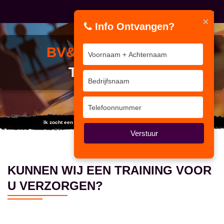
×
Info Ontvangen?
BV&T IN-COMPANY
TRAININGEN
Ik zocht een training... maar vond duizend internet sites.
Verstuur
KUNNEN WIJ EEN TRAINING VOOR
U VERZORGEN?