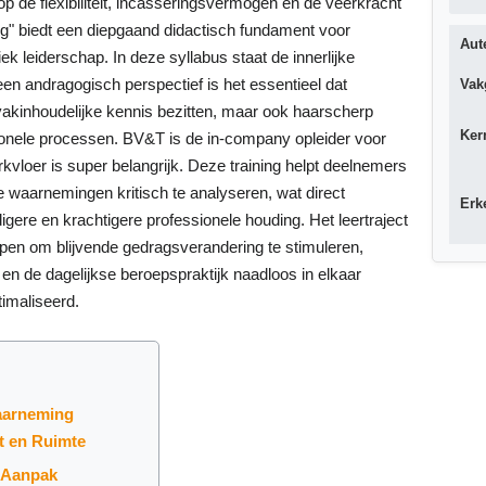
 de flexibiliteit, incasseringsvermogen en de veerkracht
g" biedt een diepgaand didactisch fundament voor
Aut
iek leiderschap. In deze syllabus staat de innerlijke
een andragogisch perspectief is het essentieel dat
Vak
 vakinhoudelijke kennis bezitten, maar ook haarscherp
Ker
ionele processen. BV&T is de in-company opleider voor
loer is super belangrijk. Deze training helpt deelnemers
e waarnemingen kritisch te analyseren, wat direct
Erk
igere en krachtigere professionele houding. Het leertraject
pen om blijvende gedragsverandering te stimuleren,
 en de dagelijkse beroepspraktijk naadloos in elkaar
imaliseerd.
aarneming
t en Ruimte
e Aanpak