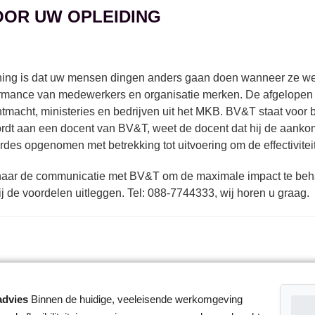
OOR UW OPLEIDING
ining is dat uw mensen dingen anders gaan doen wanneer ze wee
formance van medewerkers en organisatie merken. De afgelopen 
chtmacht, ministeries en bedrijven uit het MKB. BV&T staat voor
ordt aan een docent van BV&T, weet de docent dat hij de aank
des opgenomen met betrekking tot uitvoering om de effectivitei
n naar de communicatie met BV&T om de maximale impact te beha
j de voordelen uitleggen. Tel: 088-7744333, wij horen u graag.
advies
Binnen de huidige, veeleisende werkomgeving