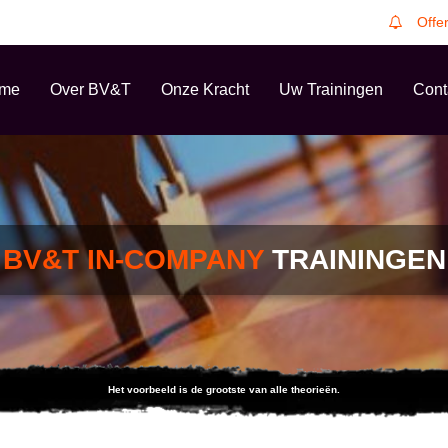
Offe
me
Over BV&T
Onze Kracht
Uw Trainingen
Cont
BV&T IN-COMPANY
TRAININGEN
Het voorbeeld is de grootste van alle theorieën.