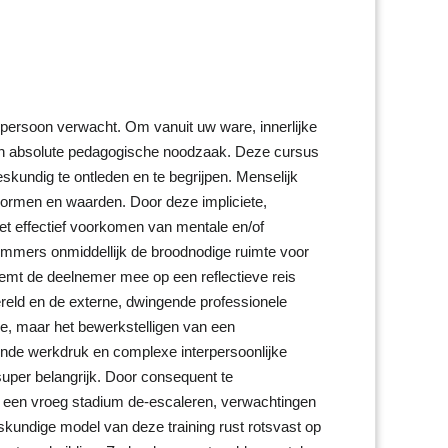
s persoon verwacht. Om vanuit uw ware, innerlijke
een absolute pedagogische noodzaak. Deze cursus
undig te ontleden en te begrijpen. Menselijk
normen en waarden. Door deze impliciete,
 het effectief voorkomen van mentale en/of
 immers onmiddellijk de broodnodige ruimte voor
emt de deelnemer mee op een reflectieve reis
ereld en de externe, dwingende professionele
cje, maar het bewerkstelligen van een
ende werkdruk en complexe interpersoonlijke
per belangrijk. Door consequent te
n een vroeg stadium de-escaleren, verwachtingen
skundige model van deze training rust rotsvast op