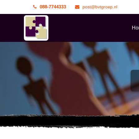
088-7744333
post@bvtgroep.nl
Ho