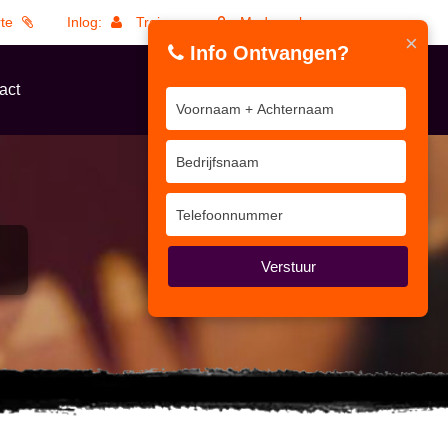
rte
Inlog:
Trainers
Medewerkers
×
Info Ontvangen?
act
Verstuur