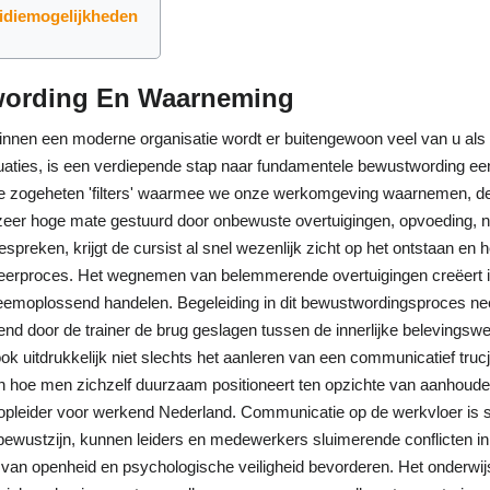
idiemogelijkheden
wording En Waarneming
r binnen een moderne organisatie wordt er buitengewoon veel van u al
tuaties, is een verdiepende stap naar fundamentele bewustwording 
e zogeheten 'filters' waarmee we onze werkomgeving waarnemen, desk
n zeer hoge mate gestuurd door onbewuste overtuigingen, opvoeding, 
espreken, krijgt de cursist al snel wezenlijk zicht op het ontstaan en
aal leerproces. Het wegnemen van belemmerende overtuigingen creëert
leemoplossend handelen. Begeleiding in dit bewustwordingsproces ne
rend door de trainer de brug geslagen tussen de innerlijke belevingsw
ok uitdrukkelijk niet slechts het aanleren van een communicatief tru
n hoe men zichzelf duurzaam positioneert ten opzichte van aanhoud
leider voor werkend Nederland. Communicatie op de werkvloer is su
bewustzijn, kunnen leiders en medewerkers sluimerende conflicten i
 van openheid en psychologische veiligheid bevorderen. Het onderwij