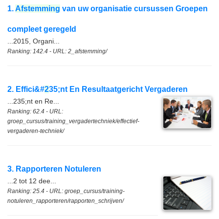
1.
Afstemming
van uw organisatie cursussen Groepen
compleet geregeld
...2015, Organi...
Ranking: 142.4 - URL: 2_afstemming/
2. Effici&#
2
35;nt En Resultaatgericht Vergaderen
...235;nt en Re...
Ranking: 62.4 - URL:
groep_cursus/training_vergadertechniek/effectief-
vergaderen-techniek/
3. Rapporteren Notuleren
...2 tot 12 dee...
Ranking: 25.4 - URL: groep_cursus/training-
notuleren_rapporteren/rapporten_schrijven/