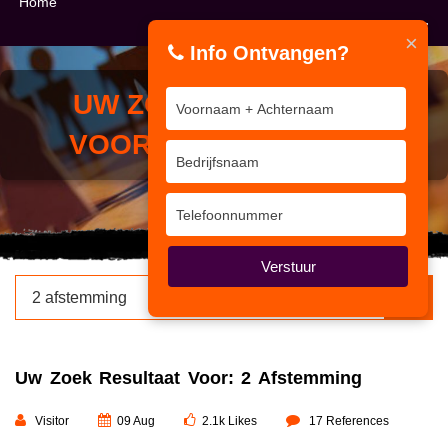
Home
×
Info Ontvangen?
UW ZOEK RESULTAAT
VOOR:
2 AFSTEMMING
Verstuur
×
Uw Zoek Resultaat Voor: 2 Afstemming
Visitor
09 Aug
2.1k Likes
17 References