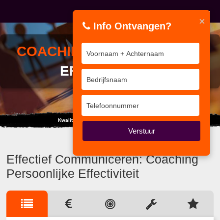
×
Info Ontvangen?
COACHING
PERSOONLIJKE
EFFECTIVITEIT
Kwaliteit van Interne Auditor tot Coördinator
Verstuur
Effectief Communiceren: Coaching
Persoonlijke Effectiviteit