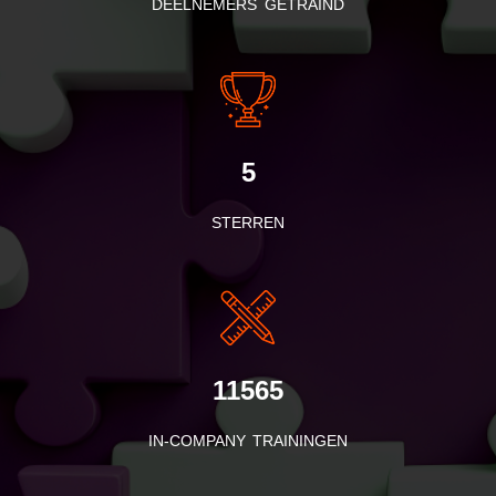
DEELNEMERS GETRAIND
5
STERREN
11565
IN-COMPANY TRAININGEN