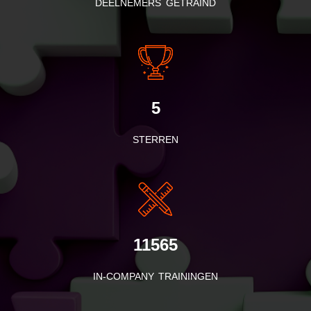
DEELNEMERS GETRAIND
5
STERREN
11565
IN-COMPANY TRAININGEN