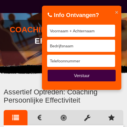
×
Info Ontvangen?
COACHING
PERSOONLIJKE
EFFECTIVITEIT
Wij kennen de weg.
Verstuur
Assertief Optreden: Coaching
Persoonlijke Effectiviteit