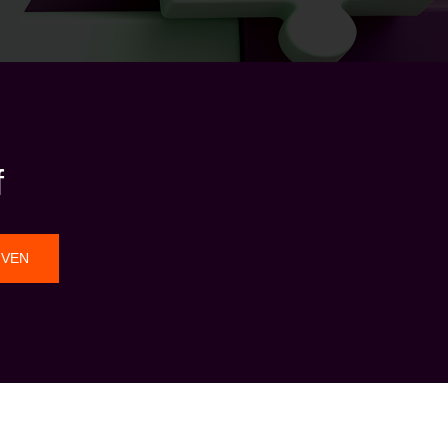
f
JVEN