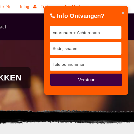
rte
Inlog:
Trainers
Medewerkers
×
Info Ontvangen?
act
KKEN
Verstuur