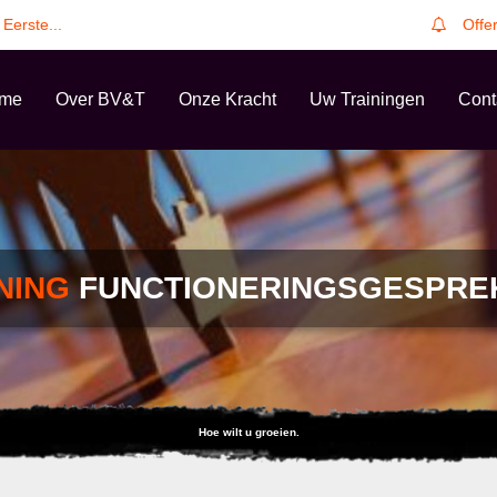
 Eerste...
Offe
me
Over BV&T
Onze Kracht
Uw Trainingen
Cont
NING
FUNCTIONERINGSGESPRE
Hoe wilt u groeien.