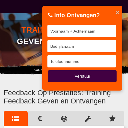
×
Info Ontvangen?
TRAINING
FEEDBACK
GEVEN EN ONTVANGEN
Kwaliteit van Interne Auditor tot Coördinator
Verstuur
Feedback Op Prestaties: Training
Feedback Geven en Ontvangen