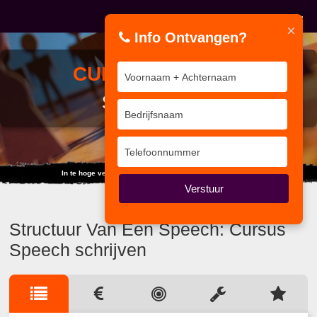
×
Info Ontvangen?
CURSUS
SPEECH
SCHRIJVEN
In te hoge verwachting schuilt de grootste teleurstelling.
Verstuur
Structuur Van Een Speech: Cursus
Speech schrijven