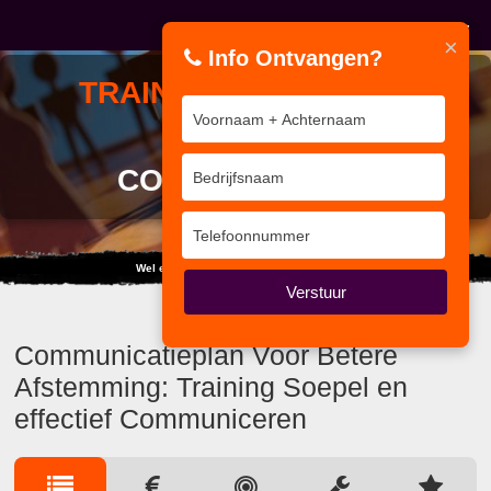
×
Info Ontvangen?
TRAINING
SOEPEL EN
EFFECTIEF
COMMUNICEREN
Wel eens gedacht aan: IKKE IKKE IKKE...
Verstuur
Communicatieplan Voor Betere
Afstemming: Training Soepel en
effectief Communiceren