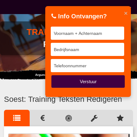
×
Info Ontvangen?
TRAINING
TEKSTEN
REDIGEREN
Argumenten moet je niet tellen, maar wegen.
Verstuur
Soest: Training Teksten Redigeren