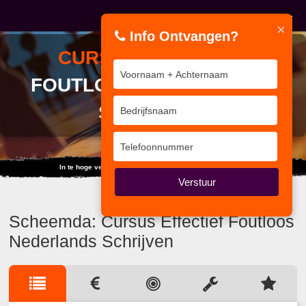
×
Info Ontvangen?
CURSUS
EFFECTIEF
FOUTLOOS NEDERLANDS
SCHRIJVEN
In te hoge verwachting schuilt de grootste teleurstelling.
Verstuur
Scheemda: Cursus Effectief Foutloos
Nederlands Schrijven