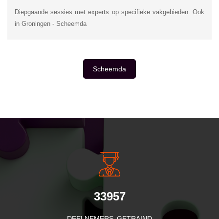
Diepgaande sessies met experts op specifieke vakgebieden. Ook
in Groningen - Scheemda
Scheemda
INSIDE INFORMATIE
33957
DEELNEMERS GETRAIND