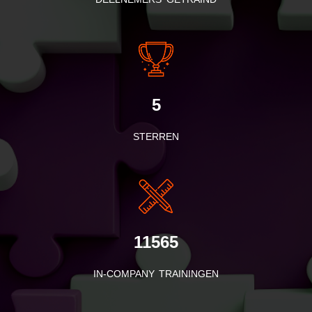
5
STERREN
11565
IN-COMPANY TRAININGEN