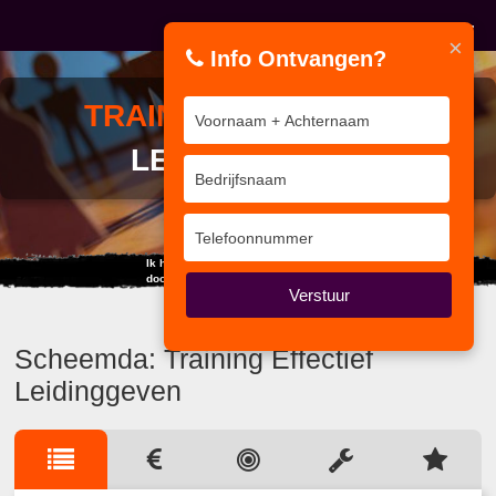
×
Info Ontvangen?
TRAINING
EFFECTIEF
LEIDINGGEVEN
Ik heb in mijn leven meer geleerd
door te luisteren dan door te spreken.
Verstuur
Scheemda: Training Effectief
Leidinggeven