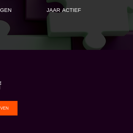
NGEN
JAAR ACTIEF
f
JVEN