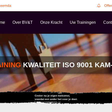
heemda
Offe
me
Over BV&T
Onze Kracht
Uw Trainingen
Cont
AINING
KWALITEIT ISO 9001 KAM
Creëer nu je eigen toekomst,
voordat een ander het voor je doet.