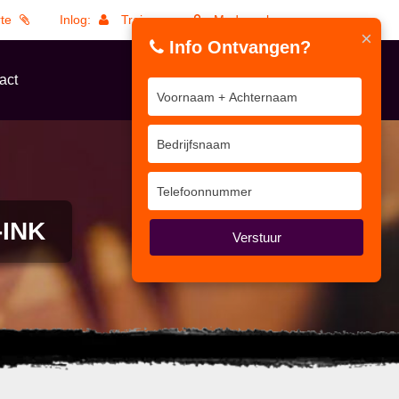
rte
Inlog:
Trainers
Medewerkers
×
Info Ontvangen?
act
-INK
Verstuur