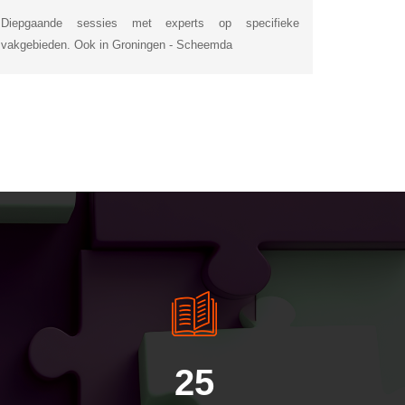
Diepgaande sessies met experts op specifieke
vakgebieden. Ook in Groningen - Scheemda
25