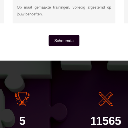
Op maat gemaakte trainingen, volledig afgestemd op
jouw behoeften.
Scheemda
E
5
11565