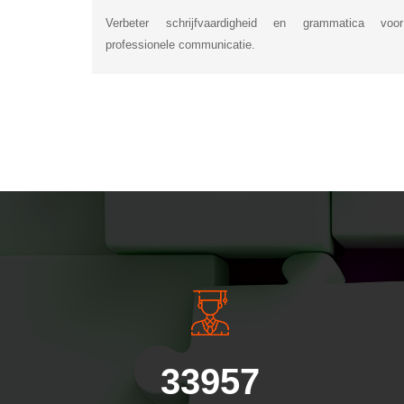
Verbeter schrijfvaardigheid en grammatica voor
professionele communicatie.
INSIDE INFORMATI
33957