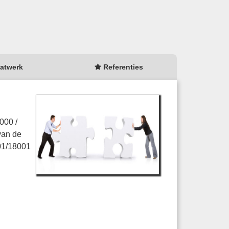
atwerk
Referenties
000 /
van de
001/18001