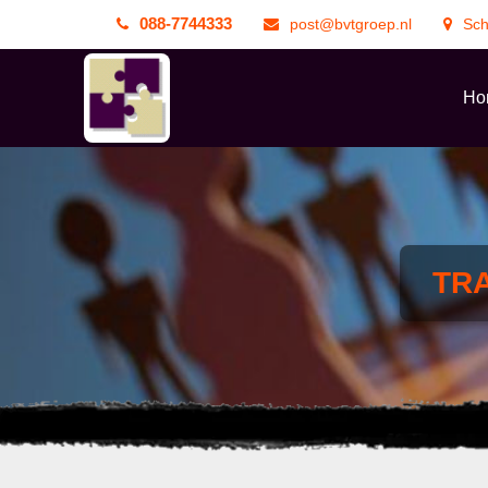
088-7744333
post@bvtgroep.nl
Sc
Ho
TR