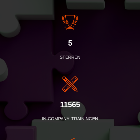
5
STERREN
11565
IN-COMPANY TRAININGEN