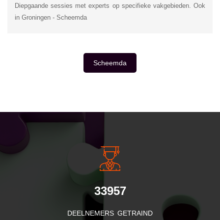
Diepgaande sessies met experts op specifieke vakgebieden. Ook
in Groningen - Scheemda
Scheemda
INSIDE INFORMATIE
33957
DEELNEMERS GETRAIND