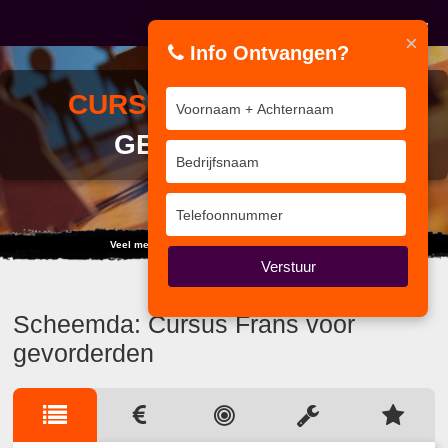
×
Info Ontvangen?
CURSUS
FRANS VOOR
GEVORDERDEN
Veel mensen kiezen de weg van vooroordelen.
Verstuur
Scheemda: Cursus Frans voor
gevorderden