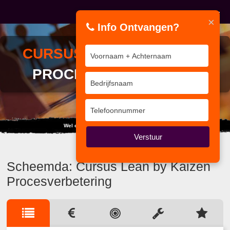
×
Info Ontvangen?
CURSUS
LEAN BY KAIZEN
PROCESVERBETERING
Wel eens gedacht aan: IKKE IKKE IKKE...
Verstuur
Scheemda: Cursus Lean by Kaizen
Procesverbetering