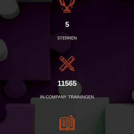
5
STERREN
11565
IN-COMPANY TRAININGEN