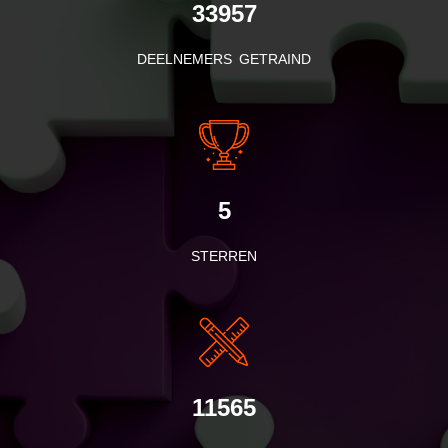
33957
DEELNEMERS GETRAIND
5
STERREN
11565