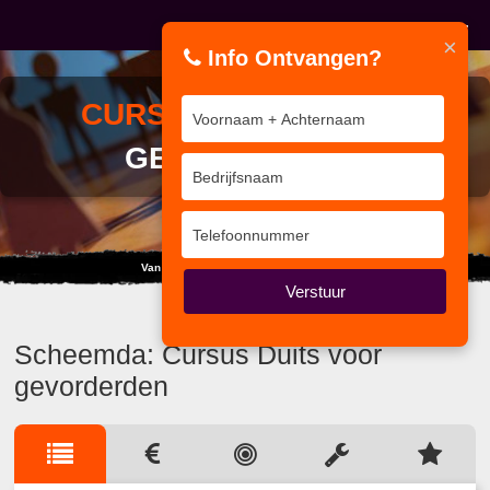
×
Info Ontvangen?
CURSUS
DUITS VOOR
GEVORDERDEN
Van e-Learning, Enquête tot Onderzoek
Verstuur
Scheemda: Cursus Duits voor
gevorderden