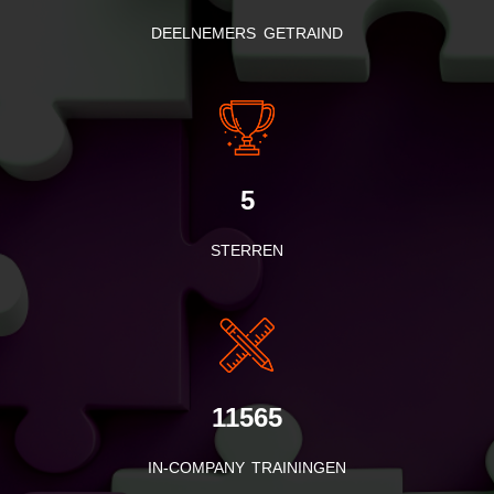
DEELNEMERS GETRAIND
5
STERREN
11565
IN-COMPANY TRAININGEN