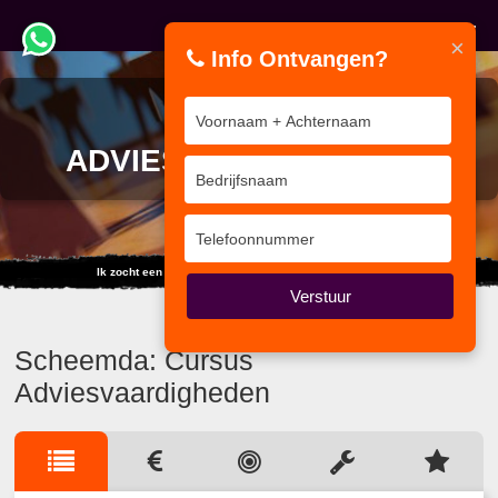
×
Info Ontvangen?
CURSUS
ADVIESVAARDIGHEDEN
Ik zocht een training... maar vond duizend internet sites.
Verstuur
Scheemda: Cursus
Adviesvaardigheden