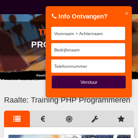
×
Info Ontvangen?
TRAINING
PHP
PROGRAMMEREN
Kwaliteit van Interne Auditor tot Coördinator
Verstuur
Raalte: Training PHP Programmeren