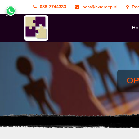
088-7744333
post@bvtgroep.nl
Raa
Ho
OP