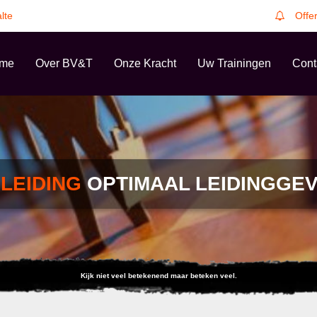
lte
Offe
me
Over BV&T
Onze Kracht
Uw Trainingen
Cont
LEIDING
OPTIMAAL LEIDINGGE
Kijk niet veel betekenend maar beteken veel.