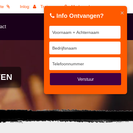
rte
Inlog:
Trainers
Medewerkers
×
Info Ontvangen?
act
VEN
Verstuur