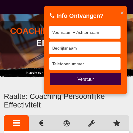
×
Info Ontvangen?
COACHING
PERSOONLIJKE
EFFECTIVITEIT
Ik zocht een training... maar vond duizend internet sites.
Verstuur
Raalte: Coaching Persoonlijke
Effectiviteit