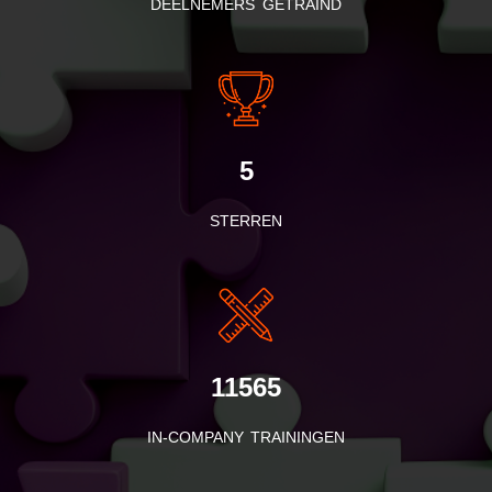
DEELNEMERS GETRAIND
5
STERREN
11565
IN-COMPANY TRAININGEN