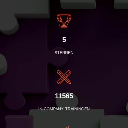
5
STERREN
11565
IN-COMPANY TRAININGEN