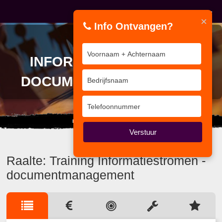
×
Info Ontvangen?
TRAINING
INFORMATIESTROMEN -
DOCUMENTMANAGEMENT
Echt respect moet je verdienen.
Verstuur
Raalte: Training Informatiestromen -
documentmanagement