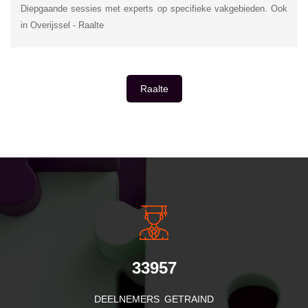
Diepgaande sessies met experts op specifieke vakgebieden. Ook
in Overijssel - Raalte
Raalte
INSIDE INFORMATIE
33957
DEELNEMERS GETRAIND