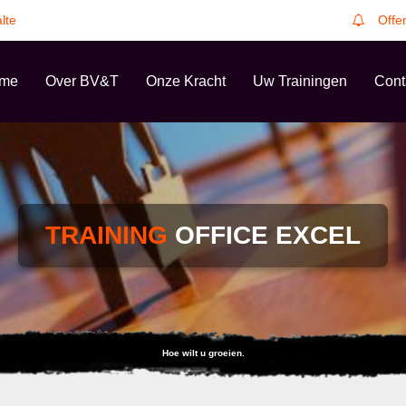
lte
Offe
me
Over BV&T
Onze Kracht
Uw Trainingen
Cont
TRAINING
OFFICE EXCEL
Hoe wilt u groeien.