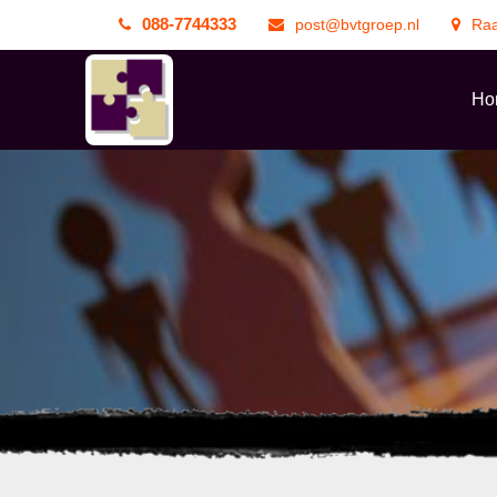
088-7744333
post@bvtgroep.nl
Raa
Ho