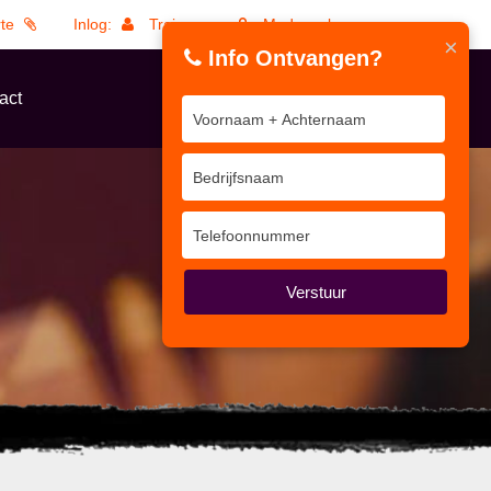
rte
Inlog:
Trainers
Medewerkers
×
Info Ontvangen?
act
Verstuur