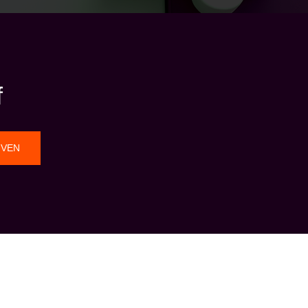
f
JVEN