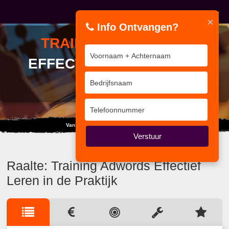
×
Info Ontvangen?
TRAINING
ADWORDS
EFFECTIEF LEREN IN DE
PRAKTIJK
Van e-Learning, Enquête tot Onderzoek
Verstuur
Raalte: Training Adwords Effectief
Leren in de Praktijk