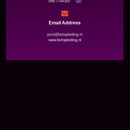
088-7744300 QD
Email Address
post@bvtopleiding.nl
www.bvtopleiding.nl