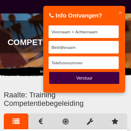
×
Info Ontvangen?
TRAINING
COMPETENTIEBEGELEIDING
Stoot je hoofd niet tegen de wolken.
Verstuur
Raalte: Training
Competentiebegeleiding