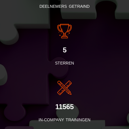
DEELNEMERS GETRAIND
5
STERREN
11565
IN-COMPANY TRAININGEN