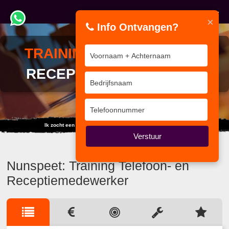
×
Info Ontvangen?
TRAINING
TELEFOON- EN
RECEPTIEMEDEWERKER
Ik zocht een training... maar vond duizend internet sites.
Verstuur
Nunspeet: Training Telefoon- en
Receptiemedewerker