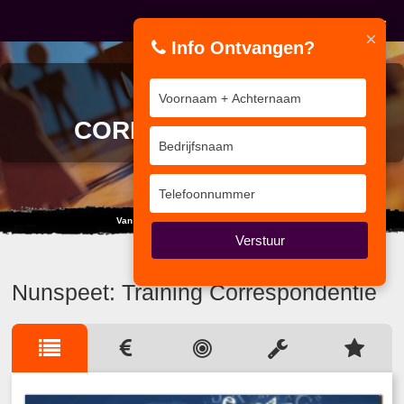
×
Info Ontvangen?
TRAINING
CORRESPONDENTIE
Van e-Learning, Enquête tot Onderzoek
Verstuur
Nunspeet: Training Correspondentie