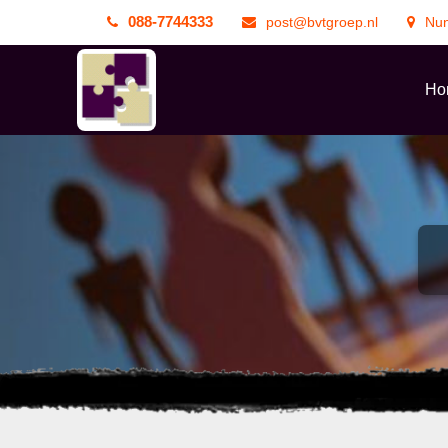
088-7744333
post@bvtgroep.nl
Nun
Ho