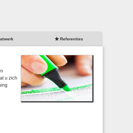
atwerk
Referenties
en
at u zich
ning