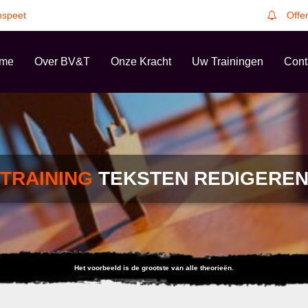
speet
Offe
me
Over BV&T
Onze Kracht
Uw Trainingen
Cont
TRAINING
TEKSTEN REDIGERE
Het voorbeeld is de grootste van alle theorieën.