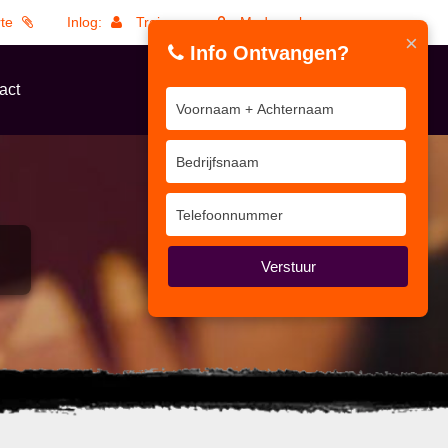
rte
Inlog:
Trainers
Medewerkers
×
Info Ontvangen?
act
N
Verstuur