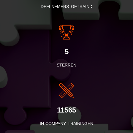
DEELNEMERS GETRAIND
5
STERREN
11565
IN-COMPANY TRAININGEN