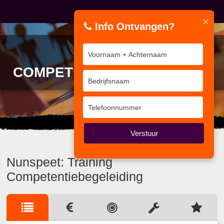
×
Info Ontvangen?
TRAINING
COMPETENTIEBEGELEIDING
Uit het verleden kun je leren.
Verstuur
Nunspeet: Training
Competentiebegeleiding