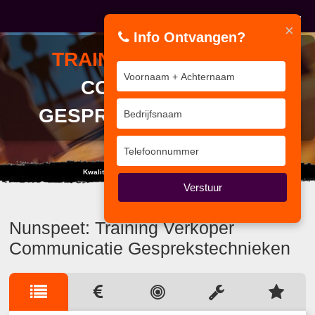
×
Info Ontvangen?
TRAINING
VERKOPER
COMMUNICATIE
GESPREKSTECHNIEKEN
Kwaliteit van Interne Auditor tot Coördinator
Verstuur
Nunspeet: Training Verkoper
Communicatie Gesprekstechnieken