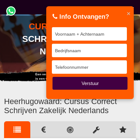
×
Info Ontvangen?
CURSUS
CORRECT
SCHRIJVEN ZAKELIJK
NEDERLANDS
Een vergadering waarin iedereen het eens is,
is een verloren vergadering.
Verstuur
Heerhugowaard: Cursus Correct
Schrijven Zakelijk Nederlands