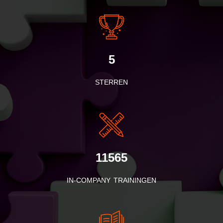
5
STERREN
11565
IN-COMPANY TRAININGEN