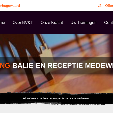
erhugowaard
Offe
me
Over BV&T
Onze Kracht
Uw Trainingen
Cont
ING
BALIE EN RECEPTIE MEDE
Wij trainen, coachen om uw performance te verbeteren