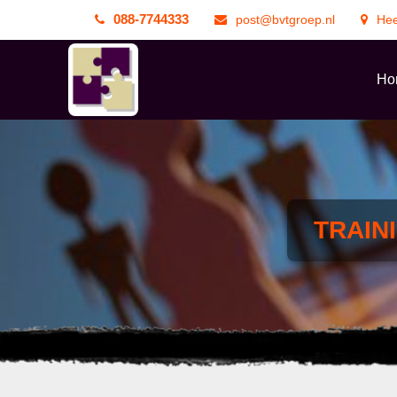
088-7744333
post@bvtgroep.nl
He
Ho
TRAIN