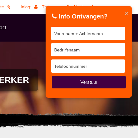
rte
Inlog:
Trainers
Medewerkers
×
Info Ontvangen?
act
WERKER
Verstuur