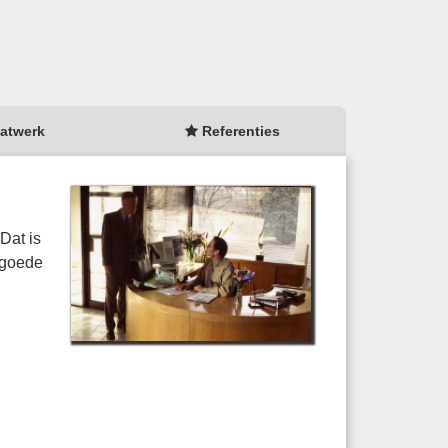
atwerk
Referenties
Dat is
 goede