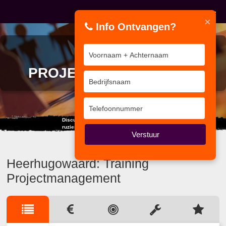
×
Info Ontvangen?
TRAINING
PROJECTMANAGEMENT
Discussiëren is kennis uitwisselen,
ruziemaken is onwetendheid uitwisselen.
Verstuur
Heerhugowaard: Training
Projectmanagement