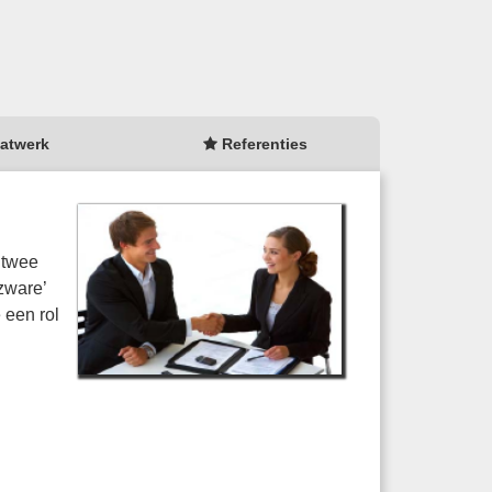
atwerk
Referenties
e twee
zware’
 een rol