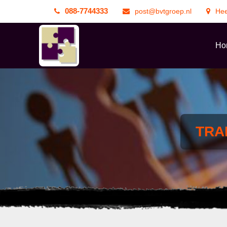
088-7744333
post@bvtgroep.nl
He
Ho
TRA