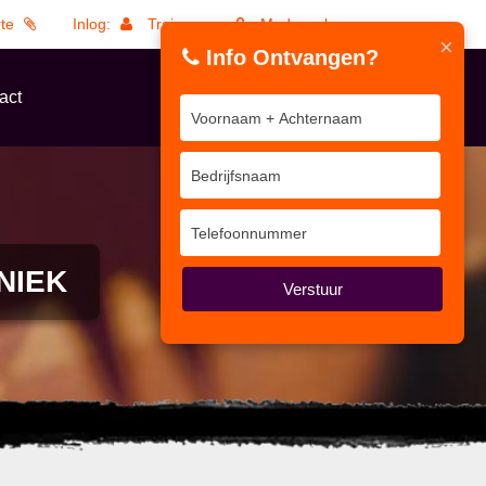
rte
Inlog:
Trainers
Medewerkers
×
Info Ontvangen?
act
NIEK
Verstuur