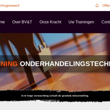
erhugowaard
Offe
me
Over BV&T
Onze Kracht
Uw Trainingen
Cont
INING
ONDERHANDELINGSTECH
In te hoge verwachting schuilt de grootste teleurstelling.