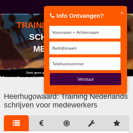
×
Info Ontvangen?
TRAINING
NEDERLANDS
SCHRIJVEN VOOR
MEDEWERKERS
Zoek geen grote woorden als een klein gebaar volstaat.
Verstuur
Heerhugowaard: Training Nederlands
schrijven voor medewerkers