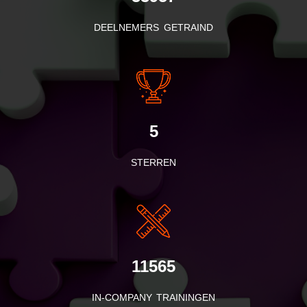
DEELNEMERS GETRAIND
5
STERREN
11565
IN-COMPANY TRAININGEN