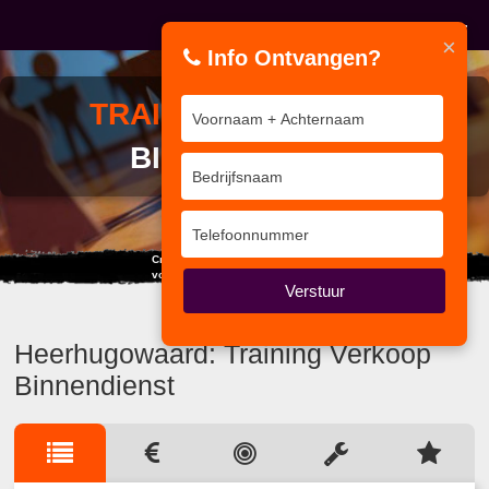
×
Info Ontvangen?
TRAINING
VERKOOP
BINNENDIENST
Creëer nu je eigen toekomst,
voordat een ander het voor je doet.
Verstuur
Heerhugowaard: Training Verkoop
Binnendienst