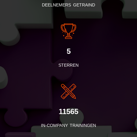
DEELNEMERS GETRAIND
5
STERREN
11565
IN-COMPANY TRAININGEN