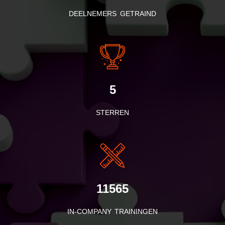
DEELNEMERS GETRAIND
5
STERREN
11565
IN-COMPANY TRAININGEN