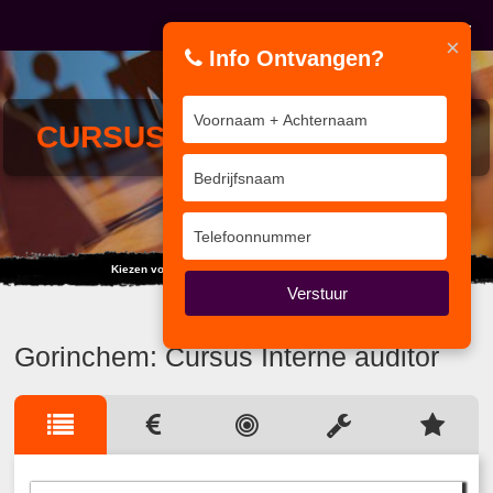
×
Info Ontvangen?
CURSUS
INTERNE AUDITOR
Kiezen voor een training is kiezen voor een trainer
Verstuur
Gorinchem: Cursus Interne auditor