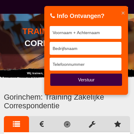
×
Info Ontvangen?
TRAINING
ZAKELIJKE
CORRESPONDENTIE
Wij trainen, coachen om uw performance te verbeteren
Verstuur
Gorinchem: Training Zakelijke
Correspondentie