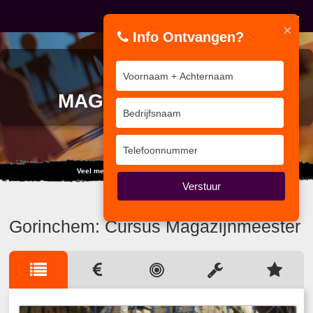
×
Info Ontvangen?
CURSUS
MAGAZIJNMEESTER
Veel mensen kiezen de weg van vooroordelen.
Verstuur
Gorinchem: Cursus Magazijnmeester