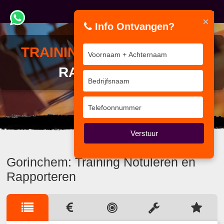
×
Info Ontvangen?
TRAINING
NOTULEREN EN
RAPPORTEREN
Uit het verleden kun je leren.
Verstuur
Gorinchem: Training Notuleren en
Rapporteren