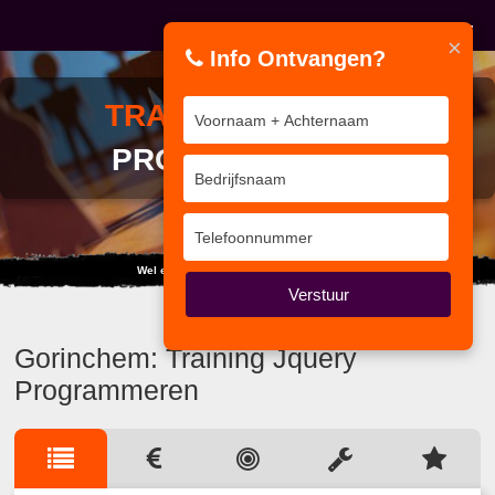
×
Info Ontvangen?
TRAINING
JQUERY
PROGRAMMEREN
Wel eens gedacht aan: IKKE IKKE IKKE...
Verstuur
Gorinchem: Training Jquery
Programmeren