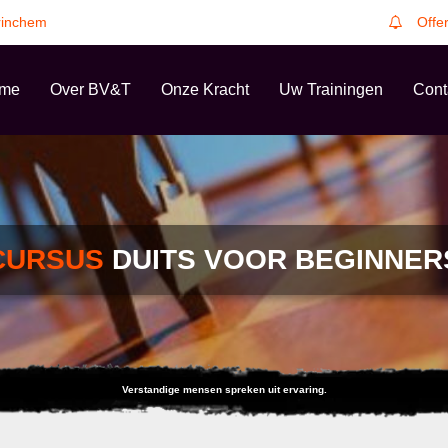
rinchem
Offe
me
Over BV&T
Onze Kracht
Uw Trainingen
Cont
CURSUS
DUITS VOOR BEGINNER
Verstandige mensen spreken uit ervaring.