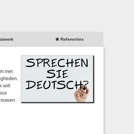
atwerk
Referenties
om met
digheden.
 wilt
rsus
rtrouwen