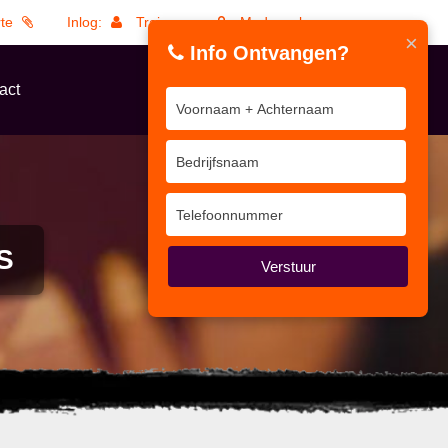
rte
Inlog:
Trainers
Medewerkers
×
Info Ontvangen?
act
S
Verstuur