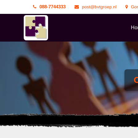
088-7744333
post@bvtgroep.nl
Go
Ho