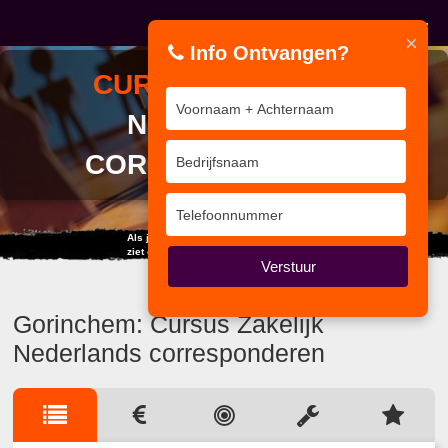
×
Info Ontvangen?
CURSUS
ZAKELIJK
NEDERLANDS
CORRESPONDEREN
Als je enige gereedschap een hamer is,
ziet elk probleem eruit als een spijker.
Verstuur
Gorinchem: Cursus Zakelijk
Nederlands corresponderen