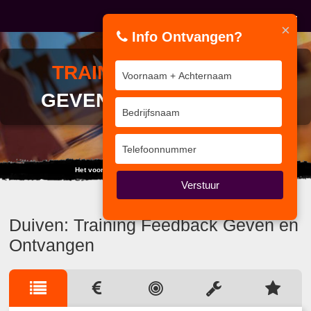
×
Info Ontvangen?
TRAINING
FEEDBACK
GEVEN EN ONTVANGEN
Het voorbeeld is de grootste van alle theorieën.
Verstuur
Duiven: Training Feedback Geven en
Ontvangen