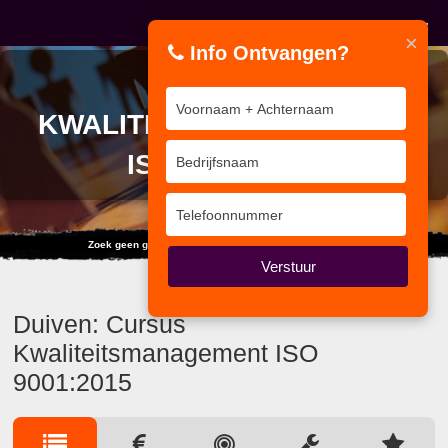
×
Info Ontvangen?
CURSUS
KWALITEITSMANAGEMENT
ISO 9001:2015
Zoek geen grote woorden als een klein gebaar volstaat.
Verstuur
Duiven: Cursus
Kwaliteitsmanagement ISO
9001:2015