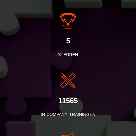
5
STERREN
11565
IN-COMPANY TRAININGEN