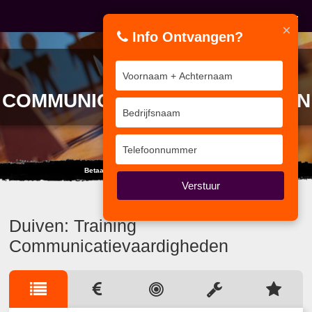
×
Info Ontvangen?
TRAINING
COMMUNICATIEVAARDIGHEDEN
Betaald u nog per persoon? of per GROEP
Verstuur
Duiven: Training
Communicatievaardigheden