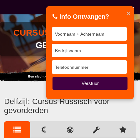
×
Info Ontvangen?
CURSUS
RUSSISCH VOOR
GEVORDERDEN
Een slecht werkman geeft zijn gereedschap de schuld.
Verstuur
Delfzijl: Cursus Russisch voor
gevorderden